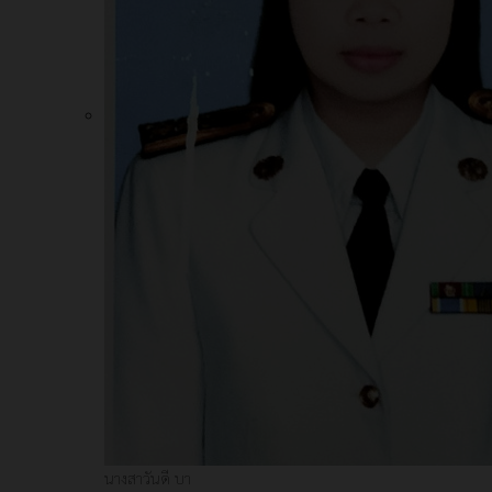
นางสาวันดี บา