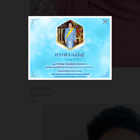
×
นางโสภา ตัน
บำรุง
ลูกจ้างประจำ
ตำแหน่งคน
งาน