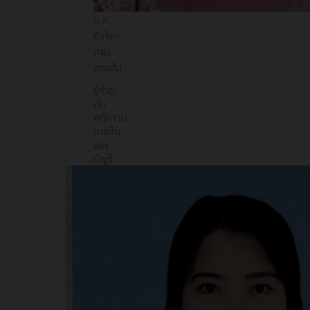
น.ส.
อัจจิมา
ภรณ์
เหมเส็ม
ผู้ช่วย
เจ้า
พนักงาน
การเงิน
และ
บัญชี