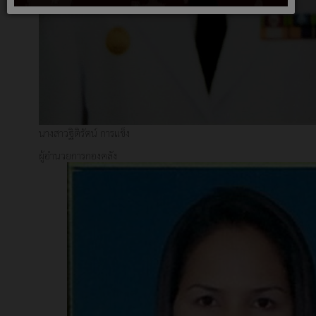
นางสาวฐิติรัตน์ การแข็ง
ผู้อำนวยการกองคลัง