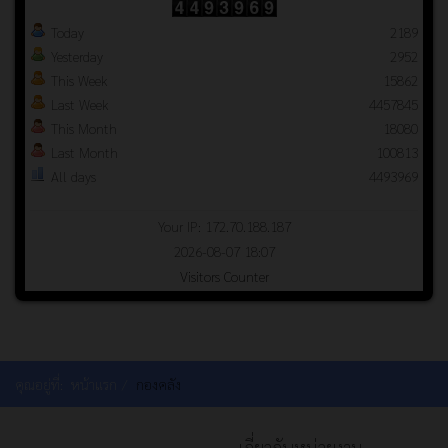
Today
2189
Yesterday
2952
This Week
15862
Last Week
4457845
This Month
18080
Last Month
100813
All days
4493969
Your IP: 172.70.188.187
2026-08-07 18:07
Visitors Counter
คุณอยู่ที่:
หน้าแรก
กองคลัง
เกี่ยวกับหน่วยงาน