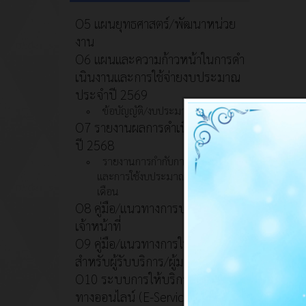
O5 แผนยุทธศาสตร์/พัฒนาหน่วย
งาน
O6 แผนและความก้าวหน้าในการดํา
เนินงานและการใช้จ่ายงบประมาณ
ประจําปี 2569
ข้อบัญญัติ/งบประมาณ
O7 รายงานผลการดำเนินงานประจำ
ปี 2568
รายงานการกำกับการดำเนินงาน
และการใช้งบประมาณประจำปี รอบ 6
เดือน
O8 คู่มือ/แนวทางการปฏิบัติงานของ
เจ้าหน้าที่
O9 คู่มือ/แนวทางการให้บริการ
สำหรับผู้รับบริการ/ผู้มาติดต่อ
O10 ระบบการให้บริการผ่านซ่อง
ทางออนไลน์ (E-Service)