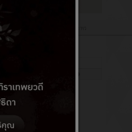
เว็บบอร์ดQ&A
ลงนามถวายพระพร
แสดง
#
ฮิต
แอน ยูโสะ
ฮิต: 7237