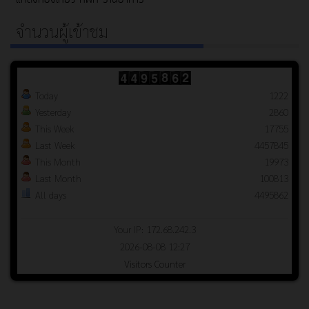
จำนวนผู้เข้าชม
Today
1222
Yesterday
2860
This Week
17755
Last Week
4457845
This Month
19973
Last Month
100813
All days
4495862
Your IP: 172.68.242.3
2026-08-08 12:27
Visitors Counter