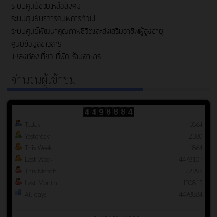
ระบบศูนย์ช่วยเหลือสังคม
ระบบศูนย์บริการคนพิการทั่วไป
ระบบศูนย์พัฒนาคุณภาพชีวิตและส่งเสริมอาชีพผู้สูงอายุ
ศูนย์ข้อมูลข่าวสาร
แหล่งท่องเที่ยว ที่พัก ร้านอาหาร
จำนวนผู้เข้าชม
Today
1864
Yesterday
2380
This Week
1864
Last Week
4478107
This Month
22995
Last Month
100813
All days
4498884