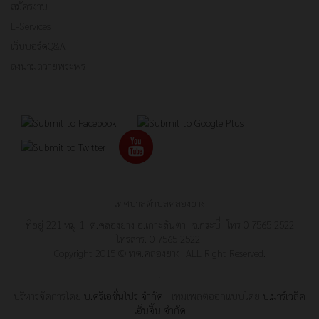
สมัครงาน
E-Services
เว็บบอร์ดQ&A
ลงนามถวายพระพร
เทศบาลตำบลคลองยาง
ที่อยู่ 221 หมู่ 1 ต.คลองยาง อ.เกาะลันตา จ.กระบี่ โทร 0 7565 2522
โทรสาร. 0 7565 2522
Copyright 2015 © ทต.คลองยาง ALL Right Reserved.
.
บริหารจัดการโดย
บ.ครีเอชั่นโปร จำกัด
เทมเพลตออกแบบโดย
บ.มาร์เวลิค
เอ็นจิ้น จำกัด