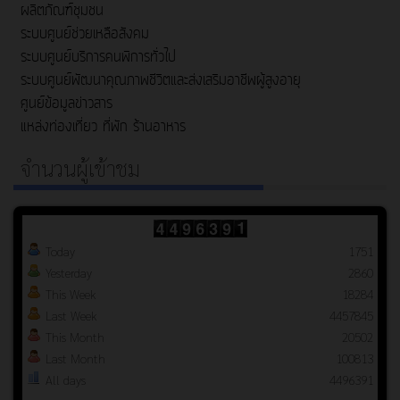
ผลิตภัณฑ์ชุมชน
ระบบศูนย์ช่วยเหลือสังคม
ระบบศูนย์บริการคนพิการทั่วไป
ระบบศูนย์พัฒนาคุณภาพชีวิตและส่งเสริมอาชีพผู้สูงอายุ
ศูนย์ข้อมูลข่าวสาร
แหล่งท่องเที่ยว ที่พัก ร้านอาหาร
จำนวนผู้เข้าชม
Today
1751
Yesterday
2860
This Week
18284
Last Week
4457845
This Month
20502
Last Month
100813
All days
4496391