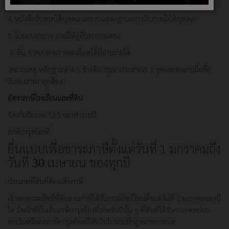
ทะเบียนภาษีมูลค่าเพิ่ม หรือใบอนุญาต ประกอบกิจการของฝ่ายสิ่งแวดล้อม
4. หนังสือรับรองนิติบุคคล และงบแสดงฐานะการเงิน(กรณีนิติบุคคล)
5. ใบมอบอานาจ กรณีให้ผู้อื่นทาการแทน
6. อื่น ๆ สอบถามรายละเอียดได้ที่ฝ่ายรายได้
หมายเหตุ หลักฐานต่าง ๆ ข้างต้น กรุณาถ่ายสาเนา 1 ชุดและลงลายมือชื่อ
รับรองสาเนาถูกต้อง
อัตราภาษีโรงเรือนและที่ดิน
จัดเก็บร้อยละ 12.5 ของค่ารายปี
ภาษีบารุงท้องที่
ยื่นแบบเพื่อชาระภาษีตั้งแต่วันที่ 1 มกราคมถึง
วันที่
เมษายน ของทุกปี
30
ประเภทที่ดินที่ต้องเสียภาษี
เจ้าของกรรมสิทธิ์ที่ดินรายเก่าที่ได้รับกรรมสิทธิ์ใหม่ตั้งแต่วันที่ 1 มกราคมของปี
ใด มีหน้าที่ยื่นเสียภาษีบารุงท้องที่สาหรับปีนั้น ๆ ที่ดินที่ได้รับการลดหย่อน
ยกเว้นหรือลดภาษีบารุงท้องที่ให้เป็นไปตามที่กฎหมายกาหนด