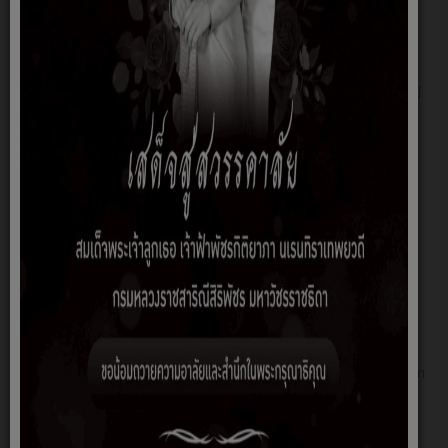
ยื่นแบบเพื่อชาระภาษีตั้งแต่วันที่ 1 มกราคมถึงวันที่ 28 กุมภาพันธ์ ของทุกปี
ประเภทโรงเรือนที่ต้องเสียภาษี
โรงเรือนหรือสิ่งปลูกสร้าง ซึ่งเจ้าของอยู่อาศัยเอง หรือผู้อื่นใช้ประโยชน์ แต่ใช้
ประกอบการค้า หรือให้ผู้อื่นใช้ประโยชน์ โดยมีหรือไม่มีค่าตอบแทน ต้องยื่น
แบบเพื่อเสียภาษีโรงเรือนและที่ดิน
ระยะเวลาการยื่นแบบและชาระภาษี
ให้เจ้าของโรงเรือนยื่นแบบแจ้งรายการเพื่อเสียภาษีโรงเรือนและที่ดิน (ภ.ร.ด.
2) ณ ฝ่ายรายได้ องค์การบริหารส่วนตาบลคลองยาง ซึ่งโรงเรือนหรือสิ่งปลูก
สร้างนั้นตั้งอยู่ ภายในเดือนกุมภาพันธ์ของทุกปี และชาระภาษีภายใน 30 วัน
นับถัดจากวันรับแจ้งการประเมิน (ภ.ร.ด. 8)
หลักฐานประกอบการยื่น
1. บัตรประจาตัวประชาชน และทะเบียนบ้าน
2. หลักฐานแสดงกรรมสิทธิ์โรงเรือนและที่ดิน เช่น โฉนดที่ดิน,ใบอนุญาตปลูก
สร้าง, หนังสือสัญญาซื้อขายหรือให้โรงเรือนฯ
3. หลักฐานการประกอบกิจการ เช่น ใบทะเบียนการค้า,ทะเบียนพาณิชย์,