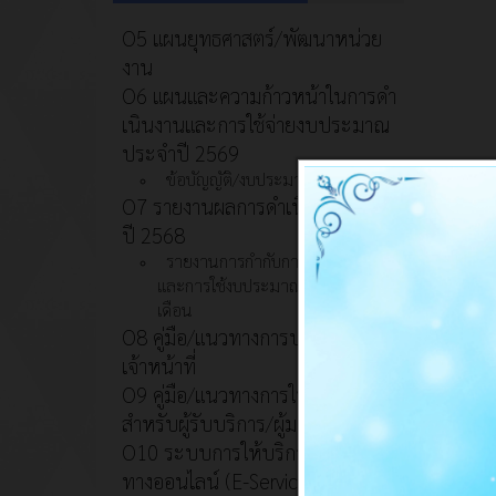
O5 แผนยุทธศาสตร์/พัฒนาหน่วย
งาน
O6 แผนและความก้าวหน้าในการดํา
เนินงานและการใช้จ่ายงบประมาณ
ประจําปี 2569
ข้อบัญญัติ/งบประมาณ
O7 รายงานผลการดำเนินงานประจำ
ปี 2568
รายงานการกำกับการดำเนินงาน
และการใช้งบประมาณประจำปี รอบ 6
เดือน
O8 คู่มือ/แนวทางการปฏิบัติงานของ
เจ้าหน้าที่
O9 คู่มือ/แนวทางการให้บริการ
สำหรับผู้รับบริการ/ผู้มาติดต่อ
O10 ระบบการให้บริการผ่านซ่อง
ทางออนไลน์ (E-Service)