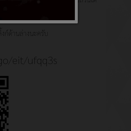
้ส่วนเสียภายนอก EIT พ.ศ.2568
งก์ด้านล่างนะครับ
/go/eit/ufqq3s