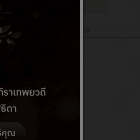
เว็บบอร์ดQ&A
ลงนามถวายพระพร
ะภูมิปัญญาท้องถิ่น