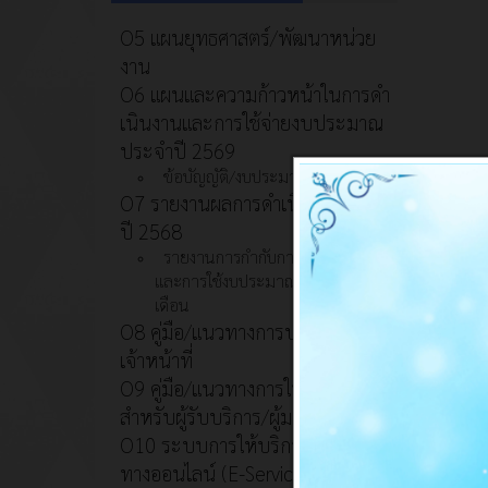
O5 แผนยุทธศาสตร์/พัฒนาหน่วย
งาน
O6 แผนและความก้าวหน้าในการดํา
เนินงานและการใช้จ่ายงบประมาณ
ประจําปี 2569
ข้อบัญญัติ/งบประมาณ
O7 รายงานผลการดำเนินงานประจำ
ปี 2568
รายงานการกำกับการดำเนินงาน
และการใช้งบประมาณประจำปี รอบ 6
เดือน
O8 คู่มือ/แนวทางการปฏิบัติงานของ
เจ้าหน้าที่
O9 คู่มือ/แนวทางการให้บริการ
สำหรับผู้รับบริการ/ผู้มาติดต่อ
O10 ระบบการให้บริการผ่านซ่อง
ทางออนไลน์ (E-Service)