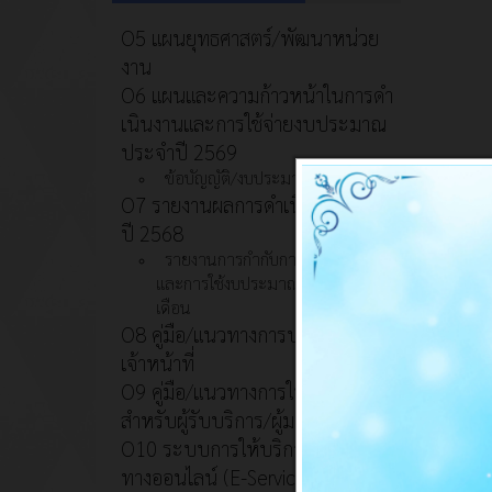
O5 แผนยุทธศาสตร์/พัฒนาหน่วย
งาน
O6 แผนและความก้าวหน้าในการดํา
เนินงานและการใช้จ่ายงบประมาณ
ประจําปี 2569
ข้อบัญญัติ/งบประมาณ
O7 รายงานผลการดำเนินงานประจำ
ปี 2568
รายงานการกำกับการดำเนินงาน
และการใช้งบประมาณประจำปี รอบ 6
เดือน
O8 คู่มือ/แนวทางการปฏิบัติงานของ
เจ้าหน้าที่
O9 คู่มือ/แนวทางการให้บริการ
สำหรับผู้รับบริการ/ผู้มาติดต่อ
O10 ระบบการให้บริการผ่านซ่อง
ทางออนไลน์ (E-Service)