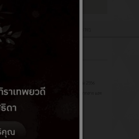
เว็บบอร์ดQ&A
ลงนามถวายพระพร
รคำนวณราคากลาง (ฉบับแก้ไขปรับปรุง) เดือนธันวาคม 2556
เผยรายละเอียดค่าใช้จ่ายเกี่ยวกับการจัดซื้อจัดจ้าง รากลาง และ