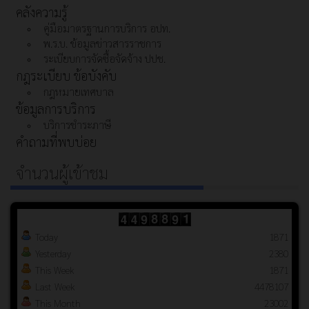
คลังความรู้
คู่มือมาตรฐานการบริการ อปท.
พ.ร.บ. ข้อมูลข่าวสารราชการ
ระเบียบการจัดซื้อจัดจ้าง ปปช.
กฎระเบียบ ข้อบังคับ
กฎหมายเทศบาล
ข้อมูลการบริการ
บริการชำระภาษี
คำถามที่พบบ่อย
จำนวนผู้เข้าชม
Today
1871
Yesterday
2380
This Week
1871
Last Week
4478107
This Month
23002